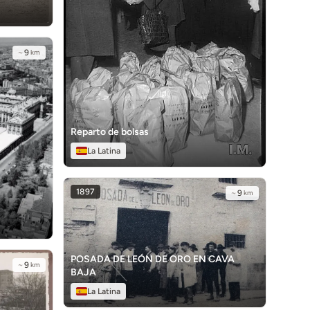
~
9
km
Reparto de bolsas
La Latina
1897
~
9
km
POSADA DE LEÓN DE ORO EN CAVA
~
9
km
BAJA
La Latina