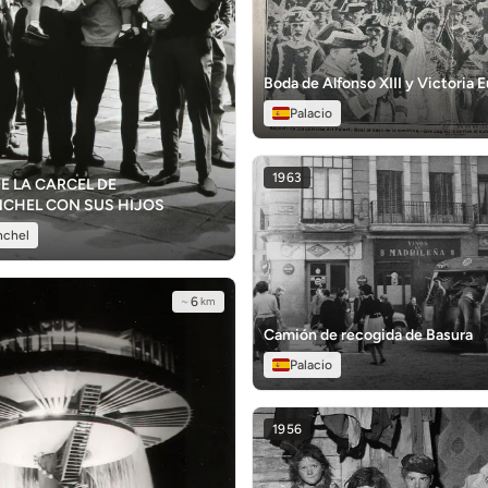
Boda de Alfonso XIII y Victoria 
Palacio
1963
E LA CARCEL DE
CHEL CON SUS HIJOS
nchel
~
6
km
Camión de recogida de Basura
Palacio
1956