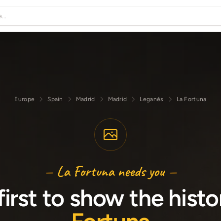
Europe
Spain
Madrid
Madrid
Leganés
La Fortuna
—
La Fortuna needs you
—
first to show the hist