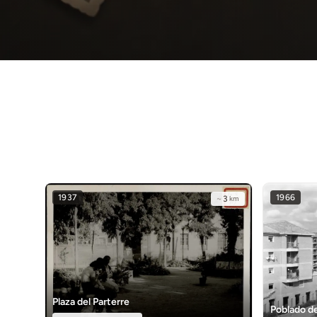
1937
1966
~
3
km
Plaza del Parterre
Poblado de