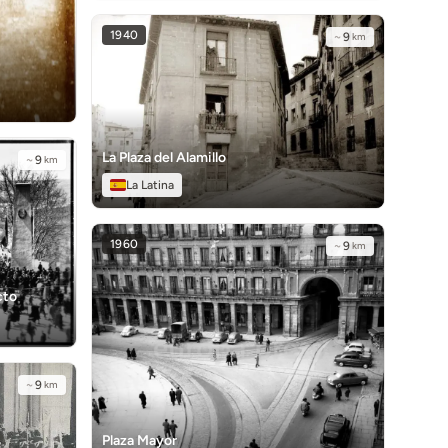
1940
~
9
km
La Plaza del Alamillo
~
9
km
La Latina
1960
~
9
km
cto
~
9
km
Plaza Mayor