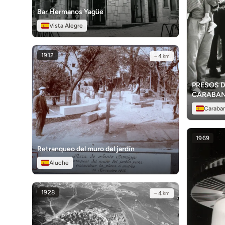
Bar Hermanos Yagüe
Vista Alegre
1912
~
4
km
PRESOS D
CARABAN
Caraba
1969
Retranqueo del muro del jardín
Aluche
1928
~
4
km