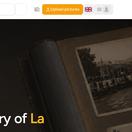
Upload pictures
ory of
La