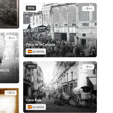
1914
~
9
km
~
9
km
Plaza de la Cebada
La Latina
1905
~
9
km
RREOS
~
9
km
Cava Baja
La Latina