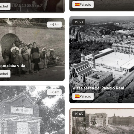
Palacio
nchel
1963
~
6
km
que daba vida
nchel
Vista aérea del Palacio Real
~
6
km
Palacio
1945