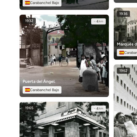
Carabanchel Bajo
1936
1932
~
4
km
Marqués d
Caraba
1962
Puerta del Ángel.
Carabanchel Bajo
1965
~
4
km