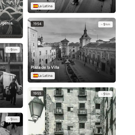
La Latina
Eugenia.
1954
~
9
km
~
9
km
Plaza de la Villa
La Latina
1955
~
9
km
~
9
km