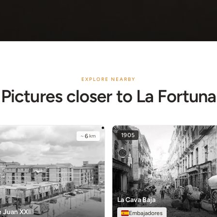
EXPLORE NEARBY
Pictures closer to La Fortuna
1905
~
6
km
La Cava Baja
 Juan XXIII
Embajadores