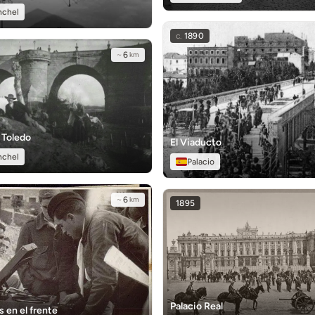
nchel
c.
1890
~
6
km
 Toledo
El Viaducto
nchel
Palacio
~
6
km
1895
Palacio Real
 en el frente