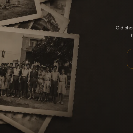
Old pho
h