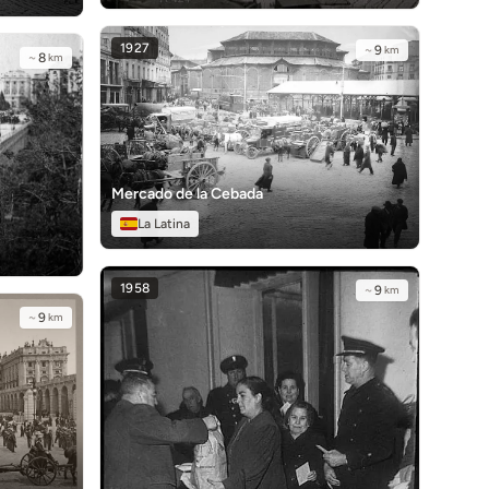
1927
~
9
km
~
8
km
Mercado de la Cebada
La Latina
1958
~
9
km
~
9
km