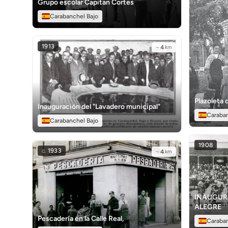
Grupo escolar Capitan Cortes
Carabanchel Bajo
1913
~
4
km
Plazoleta 
Inauguración del "Lavadero municipal"
Caraba
Carabanchel Bajo
1908
c.
1933
~
4
km
INAUGUR
ALEGRE
Pescadería en la Calle Real,
Caraba