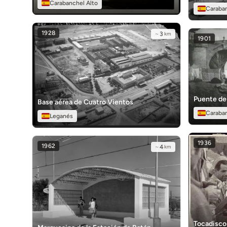
Carabanchel Alto
Caraba
1928
~
3
km
1901
Puente de
Base aérea de Cuatro Vientos
Caraba
Leganés
1936
1962
~
4
km
Tocadiscos