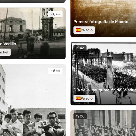
~
6
km
Primera fotografía de Madrid
Palacio
e Vadillo
1942
nchel
~
6
km
Día de la inauguración del Viadu
Palacio
1906