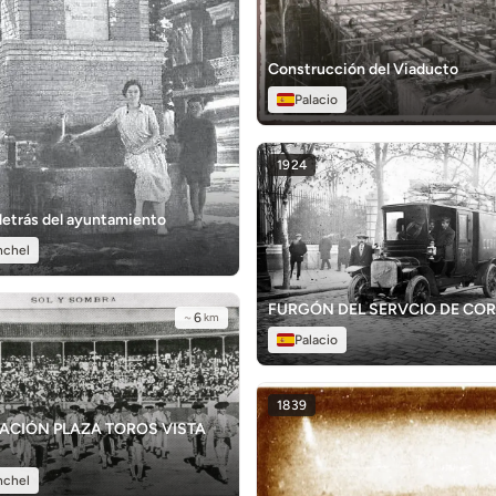
Construcción del Viaducto
Palacio
1924
detrás del ayuntamiento
nchel
FURGÓN DEL SERVCIO DE CO
~
6
km
Palacio
1839
ACIÓN PLAZA TOROS VISTA
nchel