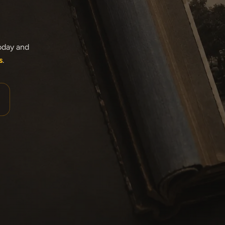
oday and
s
.