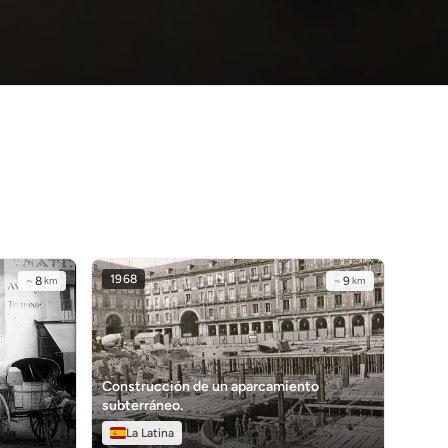
1968
~
8
km
~
9
km
Construcción de un aparcamiento
subterráneo.
La Latina