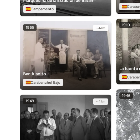
Marquesina de la Estación de Batán
Caraba
Campamento
1910
1965
~
4
km
La fuente 
Bar Juanito
Caraba
Carabanchel Bajo
1946
1949
~
4
km