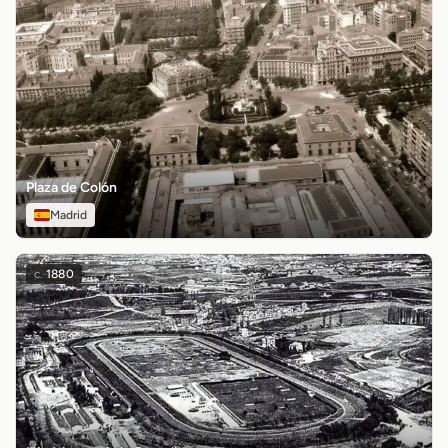
Plaza de Colón
Madrid
c.
1880