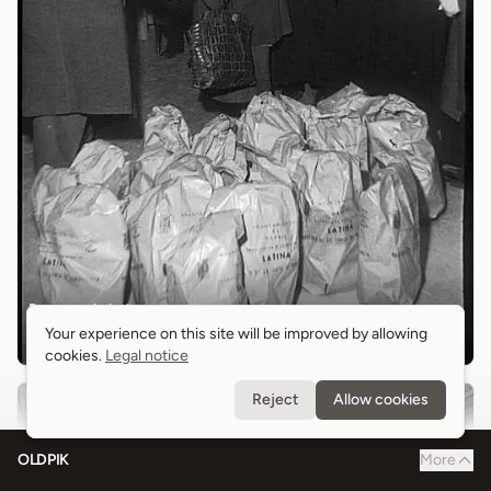
Reparto de bolsas
Your experience on this site will be improved by allowing
Your experience on this site will be improved by allowing
La Latina
cookies.
cookies.
Legal notice
Legal notice
Reject
Reject
Allow cookies
Allow cookies
c.
1960
OLDPIK
More