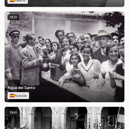
Palacio
1931
Agua del Santo
Acacias
1941