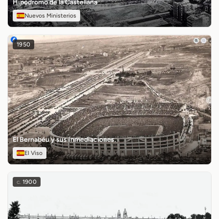
Hipódromo de la Castellana
Nuevos Ministerios
1950
El Bernabéu y sus inmediaciones.
El Viso
c.
1900