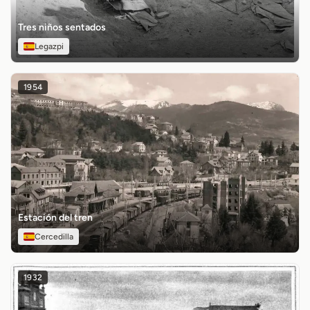
Tres niños sentados
Legazpi
1954
Estación del tren
Cercedilla
1932