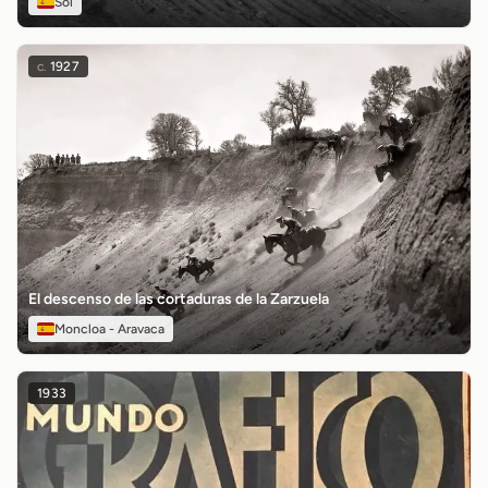
Sol
c.
1927
El descenso de las cortaduras de la Zarzuela
Moncloa - Aravaca
1933