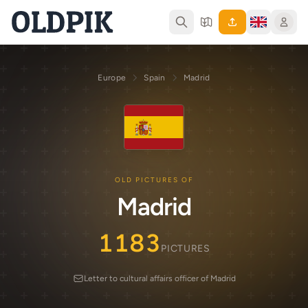
Europe
Spain
Madrid
OLD PICTURES OF
Madrid
1183
PICTURES
Letter to cultural affairs officer of Madrid