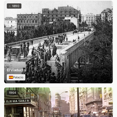
c.
1890
El Viaducto
Palacio
1964