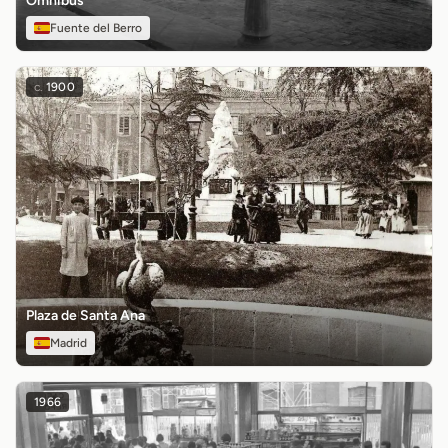
Ómnibus
Fuente del Berro
c.
1900
Plaza de Santa Ana
Madrid
1966