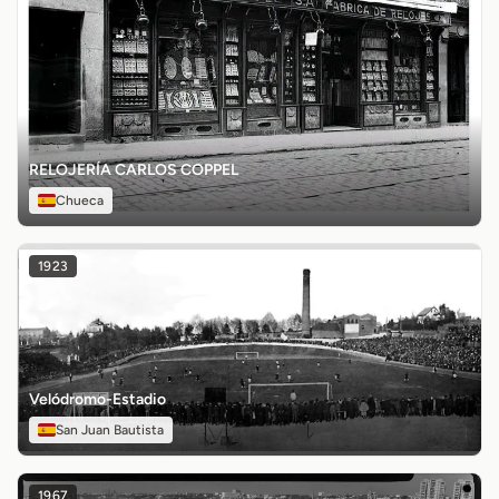
RELOJERÍA CARLOS COPPEL
Chueca
1923
Velódromo-Estadio
San Juan Bautista
1967