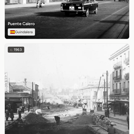
Puente Calero
Guindalera
c.
1963