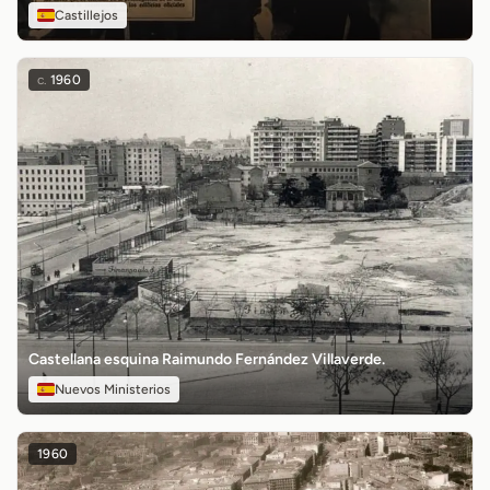
Castillejos
c.
1960
Castellana esquina Raimundo Fernández Villaverde.
Nuevos Ministerios
1960