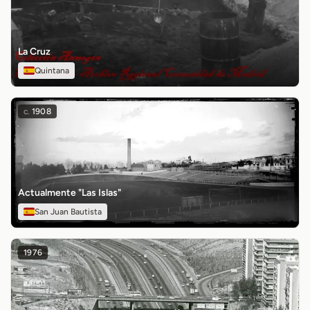
La Cruz
Quintana
c.
1908
Actualmente "Las Islas"
San Juan Bautista
1976