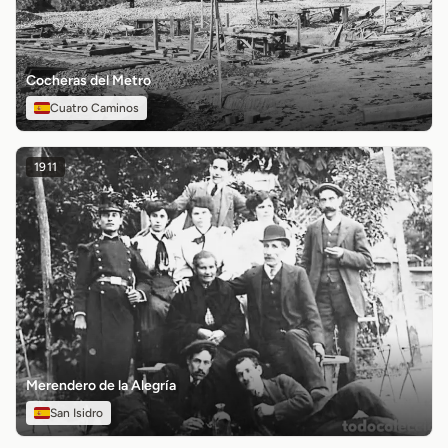
Cocheras del Metro
Cuatro Caminos
1911
Merendero de la Alegría
San Isidro