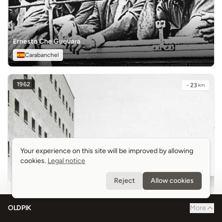
Ernesto Che Guevara
Carabanchel
1962
~
23
km
Your experience on this site will be improved by allowing
Your experience on this site will be improved by allowing
cookies.
cookies.
Legal notice
Legal notice
Reject
Reject
Allow cookies
Allow cookies
OLDPIK
More