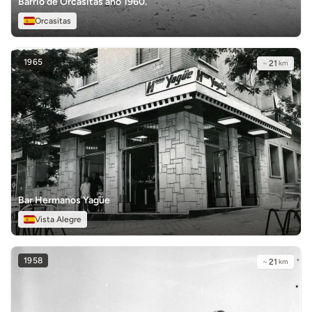
Barrio de Orcasitas año 1960.
Orcasitas
1965
~
21
km
Bar Hermanos Yagüe
Vista Alegre
1958
~
21
km