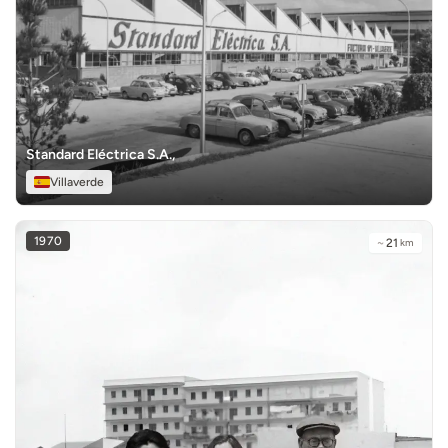
Standard Eléctrica S.A.,
Villaverde
1970
~
21
km