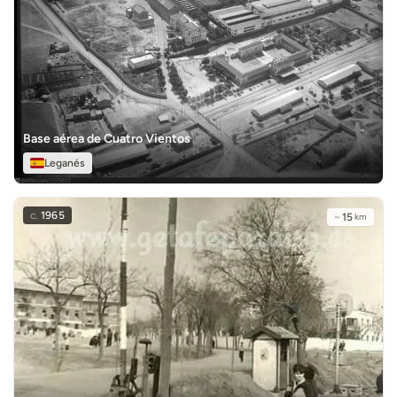
Base aérea de Cuatro Vientos
Leganés
c.
1965
~
15
km