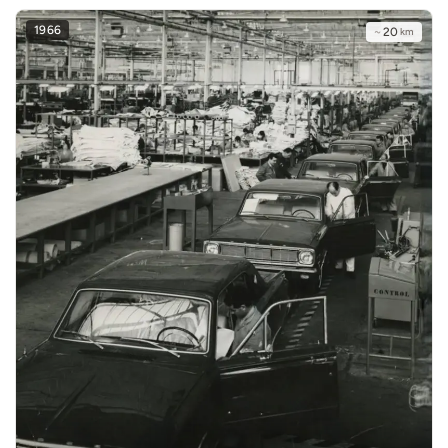
1966
~
20
km