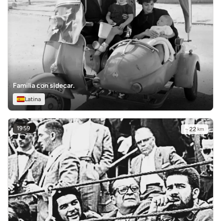
Familia con sidecar.
Latina
1959
~
22
km