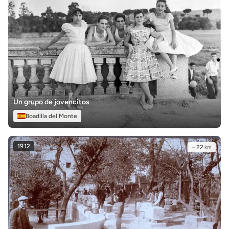
Un grupo de jovencitos
Boadilla del Monte
1912
~
22
km