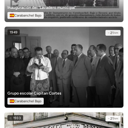
Inauguración del "Lavadero municipal"
Carabanchel Bajo
1949
~
21
km
Grupo escolar Capitan Cortes
Carabanchel Bajo
c.
1933
~
21
km