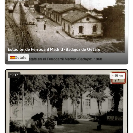
Estación de Ferrocaril Madrid -Badajoz de Getafe
Getafe
1937
~
19
km