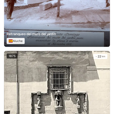
Retranqueo del muro del jardín
Aluche
1875
~
22
km