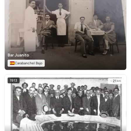
Bar Juanito
Carabanchel Bajo
1913
~
21
km