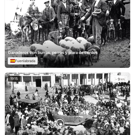
Ganaderos con burros, perros y piara de cerdos
Fuenlabrada
1915
~
9
km