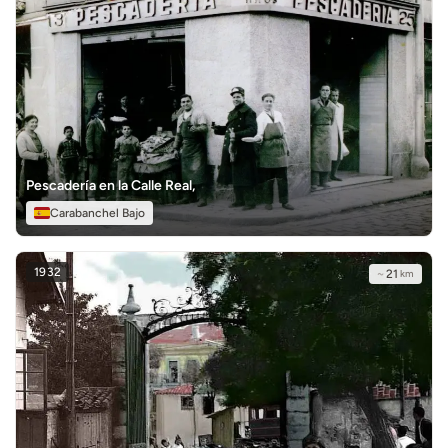
Pescadería en la Calle Real,
Carabanchel Bajo
1932
~
21
km