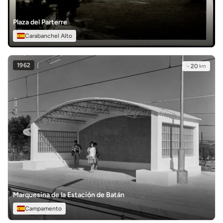
Plaza del Parterre
Carabanchel Alto
1962
~
20
km
Marquesina de la Estación de Batán
Campamento