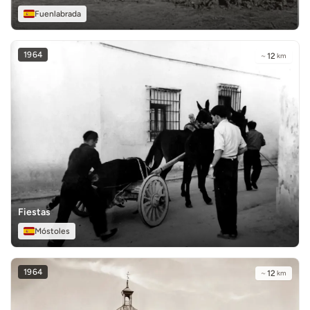
Fuenlabrada
1964
~
12
km
Fiestas
Móstoles
1964
~
12
km