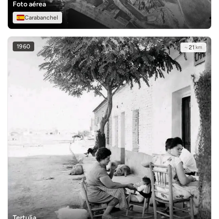
Foto aérea
Carabanchel
1960
~
21
km
Tertulia