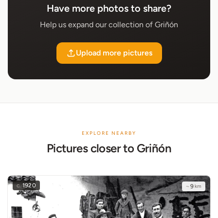
Have more photos to share?
Help us expand our collection of Griñón
Upload more pictures
EXPLORE NEARBY
Pictures closer to Griñón
c.
1920
~
9
km