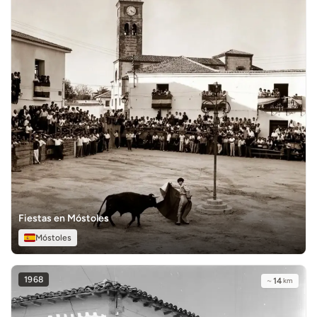
Fiestas en Móstoles
Móstoles
1968
~
14
km