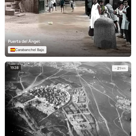
Puerta del Ángel.
Carabanchel Bajo
1928
~
21
km