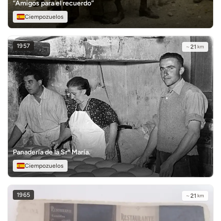
“Amigos para el recuerdo”
Ciempozuelos
1957
~
21
km
Panadería de la Srª María.
Ciempozuelos
1965
~
21
km