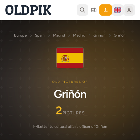
Europe
Spain
Madrid
Madrid
Griñón
Griñón
OLD PICTURES OF
Griñón
2
PICTURES
Letter to cultural affairs officer of Griñón