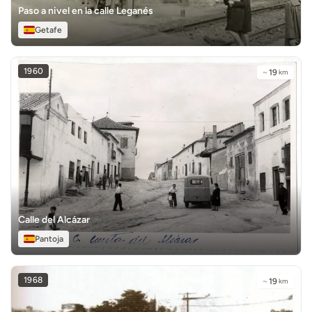
Paso a nivel en la calle Leganés
Getafe
1960
~
19
km
Calle del Alcázar
Pantoja
1968
~
19
km