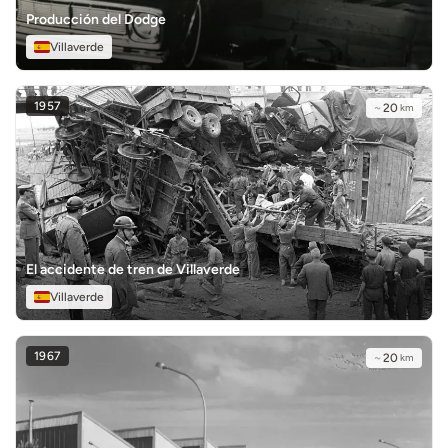
Producción del Dodge
Villaverde
1957
~
20
km
El accidente de tren de Villaverde
Villaverde
1967
~
20
km