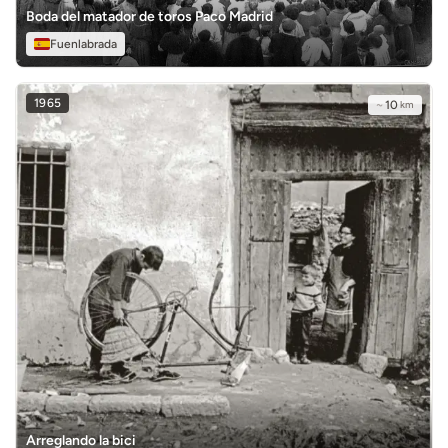
Boda del matador de toros Paco Madrid
Fuenlabrada
1965
~
10
km
Arreglando la bici