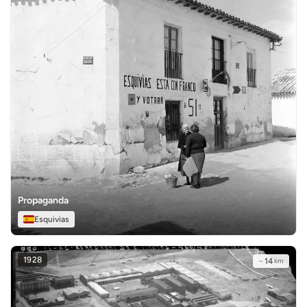
Propaganda
Esquivias
1928
~
14
km