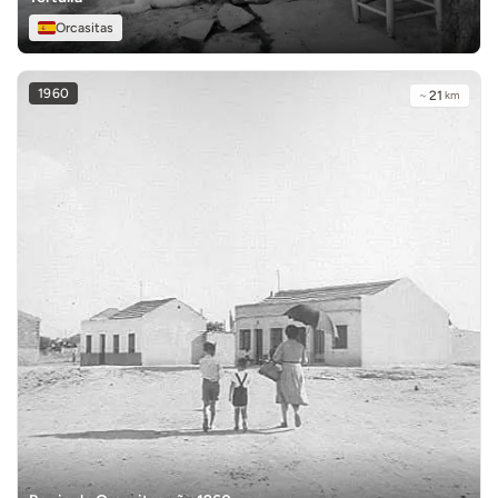
Orcasitas
1960
~
21
km