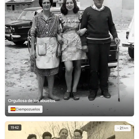
Orgullosa de los abuelos.
Ciempozuelos
1942
~
21
km