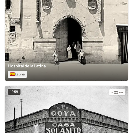
Hospital de la Latina
Latina
1959
~
22
km