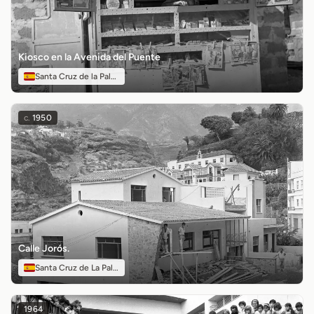
Kiosco en la Avenida del Puente
Santa Cruz de la Palma
c.
1950
Calle Jorós.
Santa Cruz de La Palma
1964