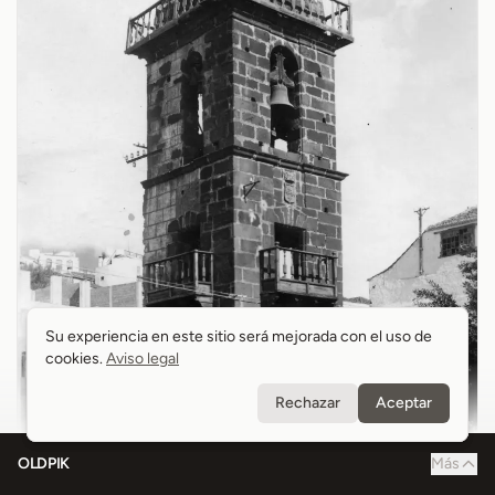
Su experiencia en este sitio será mejorada con el uso de
Su experiencia en este sitio será mejorada con el uso de
cookies.
cookies.
Aviso legal
Aviso legal
Rechazar
Rechazar
Aceptar
Aceptar
OLDPIK
Más