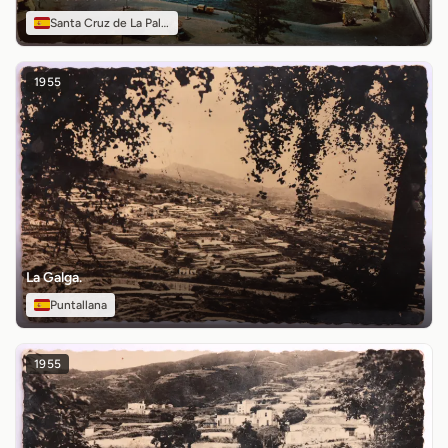
Santa Cruz de La Palma
1955
La Galga.
Puntallana
1955