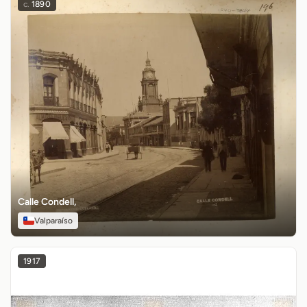
c.
1890
Calle Condell,
Valparaíso
1917