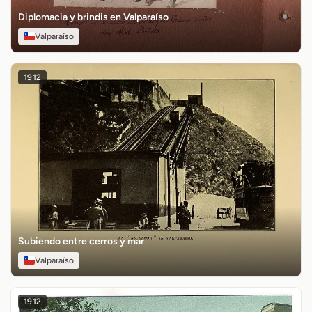
Diplomacia y brindis en Valparaíso
Valparaíso
1912
Subiendo entre cerros y mar
Valparaíso
1912