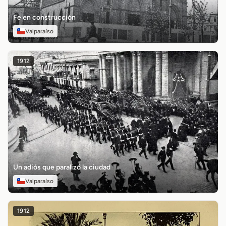
Fe en construcción
Valparaíso
1912
Un adiós que paralizó la ciudad
Valparaíso
1912