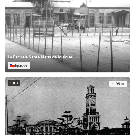
La Escuela Santa María de Iquique
Iquique
1901
~
195
km