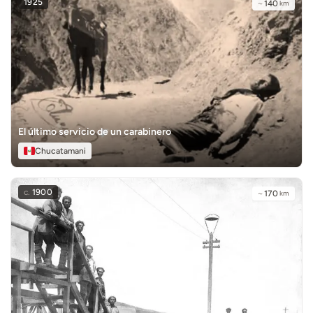
1925
~
140
km
El último servicio de un carabinero
Chucatamani
c.
1900
~
170
km