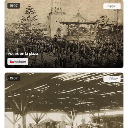
1907
~
195
km
Voces en la plaza
Iquique
1907
~
195
km