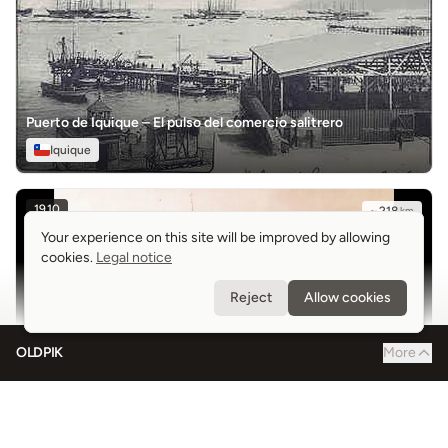
Puerto de Iquique – El pulso del comercio salitrero
Iquique
1910
~
218
km
Your experience on this site will be improved by allowing
Your experience on this site will be improved by allowing
cookies.
cookies.
Legal notice
Legal notice
Reject
Reject
Allow cookies
Allow cookies
OLDPIK
More
PLAZA DE ARMAS
Moquegua