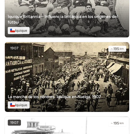
Iquique Britannia – Influencia británica en los orígenes del
fútbol
Iquique
1907
~
195
km
La marcha de los obreros: Iquique en huelga, 1907
Iquique
1907
~
195
km