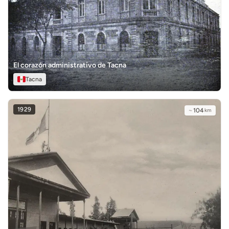
El corazón administrativo de Tacna
Tacna
1929
~
104
km