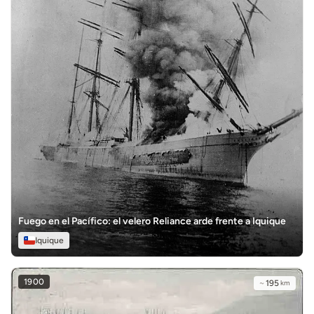
Fuego en el Pacífico: el velero Reliance arde frente a Iquique
Iquique
1900
~
195
km