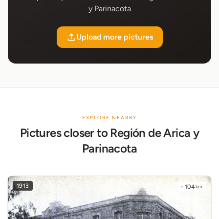
y Parinacota
Upload more pictures
EXPLORE NEARBY
Pictures closer to Región de Arica y
Parinacota
1913
~
104
km