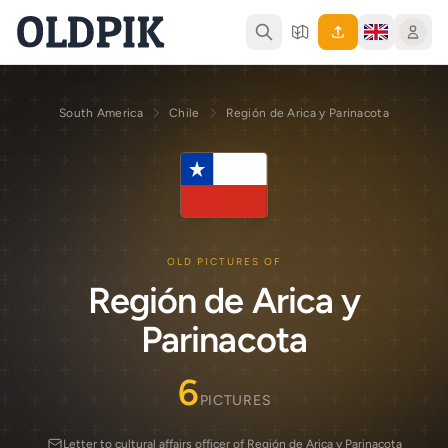
South America
Chile
Región de Arica y Parinacota
OLD PICTURES OF
Región de Arica y
Parinacota
6
PICTURES
Letter to cultural affairs officer of Región de Arica y Parinacota