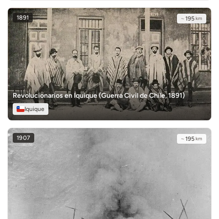
1891
~
195
km
Revolucionarios en Iquique (Guerra Civil de Chile, 1891)
Iquique
1907
~
195
km