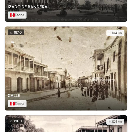
IZADO DE BANDERA
Tacna
c.
1870
~
104
km
CALLE
Tacna
c.
1900
~
104
km