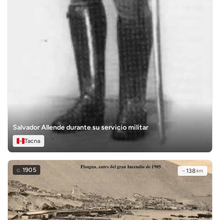
Salvador Allende durante su servicio militar
Tacna
c.
1905
~
138
km