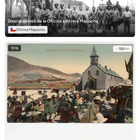
Desripiadores de la Oficina salitrera Mapocho
Oficina Mapocho
1916
~
188
km