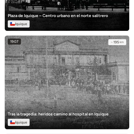
Plaza de Iquique – Centro urbano en el norte salitrero
Iquique
1907
~
195
km
Tras la tragedia: heridos camino al hospital en Iquique
Iquique