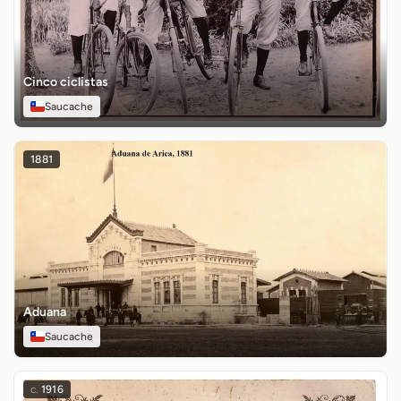
Cinco ciclistas
Saucache
1881
Aduana
Saucache
c.
1916