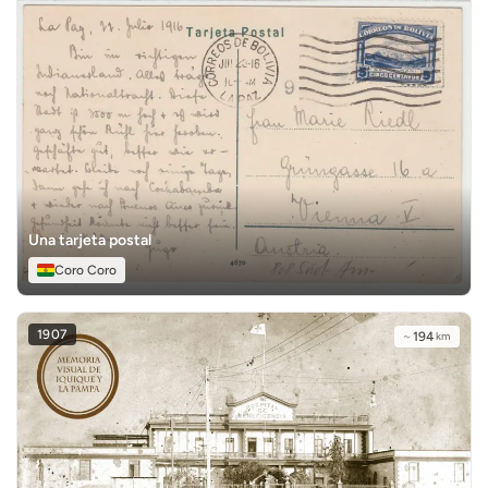
Una tarjeta postal
Coro Coro
1907
~
194
km