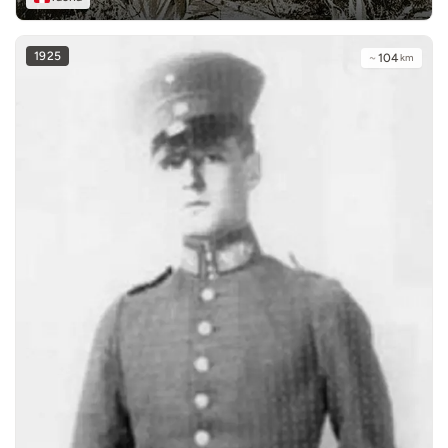
1925
~
104
km