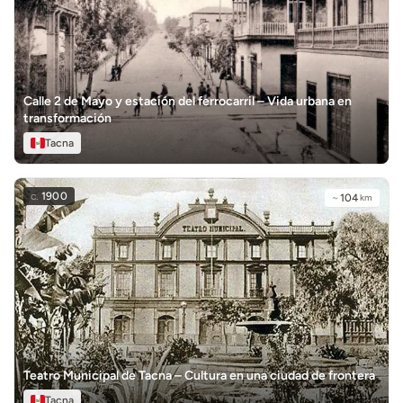
Calle 2 de Mayo y estación del ferrocarril – Vida urbana en
transformación
Tacna
c.
1900
~
104
km
Teatro Municipal de Tacna – Cultura en una ciudad de frontera
Tacna