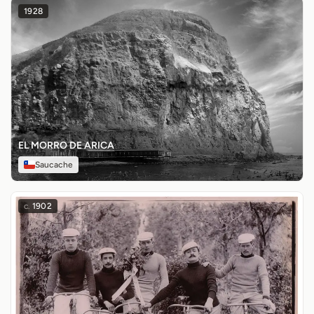
1928
EL MORRO DE ARICA
Saucache
c.
1902