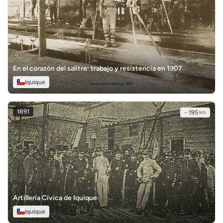
En el corazón del salitre: trabajo y resistencia en 1907
Iquique
1891
~
195
km
Artillería Cívica de Iquique
Iquique