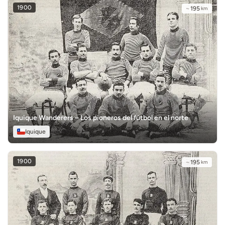
1900
~
195
km
Iquique Wanderers – Los pioneros del fútbol en el norte
Iquique
1900
~
195
km