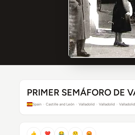
PRIMER SEMÁFORO DE V
Spain
›
Castille and León
›
Valladolid
›
Valladolid
›
Valladolid
👍
❤️
😂
😲
😡