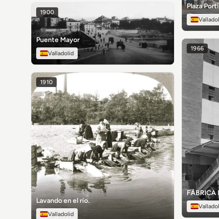
Plaza Port
1900
Vallado
Puente Mayor
1966
Valladolid
1910
FÁBRICA 
Lavando en el río.
Vallado
Valladolid