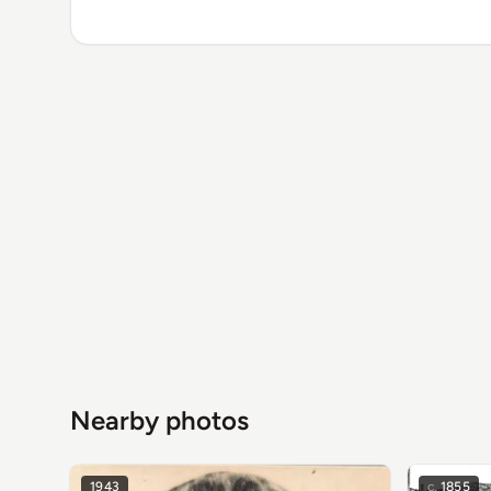
Nearby photos
1943
c.
1855