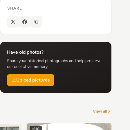
SHARE
Have old photos?
Share your historical photographs and help preserve
our collective memory.
Upload pictures
View all
1910