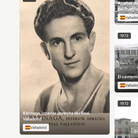
Aceñas del
del Puent
Vallado
1972
El cemente
Vallado
1972
Bárinaga, interior derecha del Real
Valladolid
Valladolid