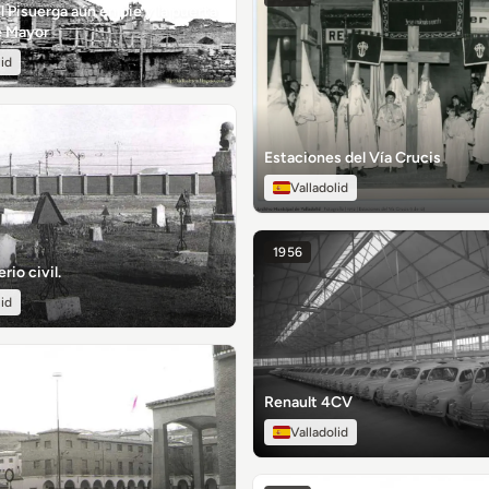
 Pisuerga aún en pie y la puerta
e Mayor
lid
Estaciones del Vía Crucis
Valladolid
1956
rio civil.
lid
Renault 4CV
Valladolid