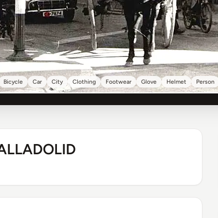
Bicycle
Car
City
Clothing
Footwear
Glove
Helmet
Person
ALLADOLID