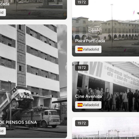
1972
icada
lid
Plaza Porticada
Valladolid
1972
Cine Avenida
Valladolid
DE PIENSOS SENA
1972
lid