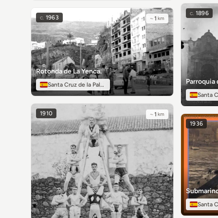
c.
1896
c.
1963
~
1
km
Rotonda de La Yenca.
Parroquia 
Santa Cruz de la Palma
Santa C
1910
~
1
km
1936
Submarino
Santa C