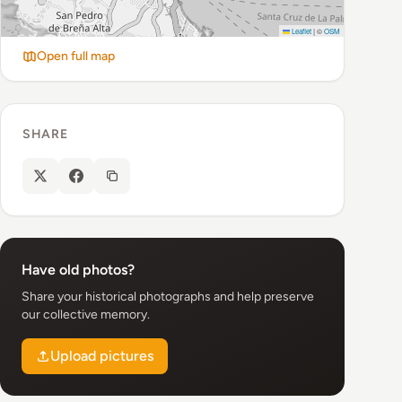
Leaflet
|
©
OSM
Open full map
SHARE
Have old photos?
Share your historical photographs and help preserve
our collective memory.
Upload pictures