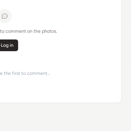
 to comment on the photos.
Log in
 the first to comment...