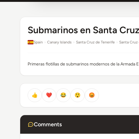
Submarinos en Santa Cruz
Spain
›
Canary Islands
›
Santa Cruz de Tenerife
›
Santa Cruz 
Primeras flotillas de submarinos modernos de la Armada 
👍
❤️
😂
😲
😡
Comments