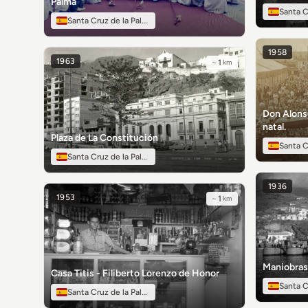
Palma
Santa C
Santa Cruz de la Palma
1958
1963
~
1
km
Don Alonso
natal.
Plaza de La Constitución
Santa C
Santa Cruz de la Palma
1936
1953
~
1
km
Maniobras
Casa Titis - Filiberto Lorenzo de Honor
Santa C
Santa Cruz de la Palma