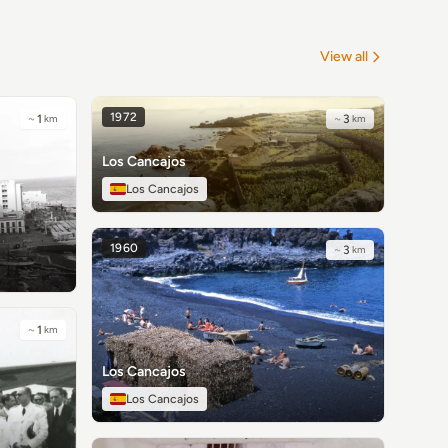
View all
1972
~
1
km
~
3
km
Los Cancajos
Los Cancajos
1960
~
3
km
~
1
km
Los Cancajos
Los Cancajos