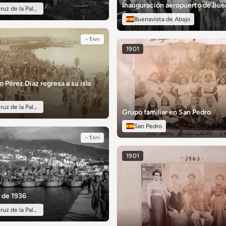
Inauguración aeropuerto de Bue
ruz de la Palma
Buenavista de Abajo
~
1
km
1901
 Pérez Díaz regresa a su isla
ruz de la Palma
Grupo familiar en San Pedro
San Pedro
~
1
km
1901
 de 1936
ruz de la Palma