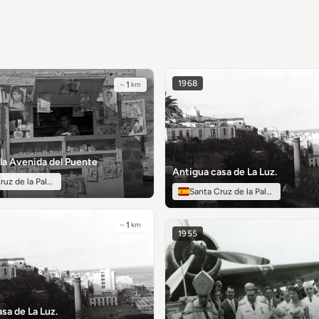
1968
~
1
km
la Avenida del Puente
Antigua casa de La Luz.
ruz de la Palma
Santa Cruz de la Palma
~
1
km
1955
sa de La Luz.