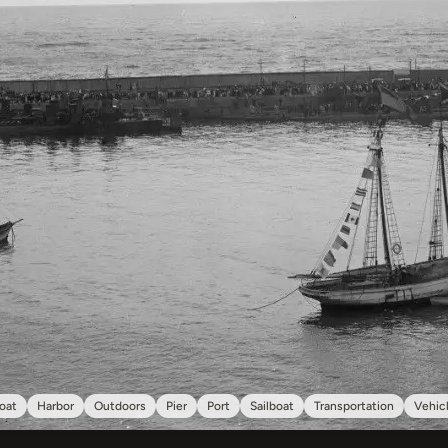
oat
Harbor
Outdoors
Pier
Port
Sailboat
Transportation
Vehic