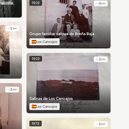
navista.
1902
~
3
km
~
3
km
Grupo familiar salinas de Breña Baja
Los Cancajos
1902
~
3
km
~
3
km
Salinas de Los Cancajos
Los Cancajos
1972
~
3
km