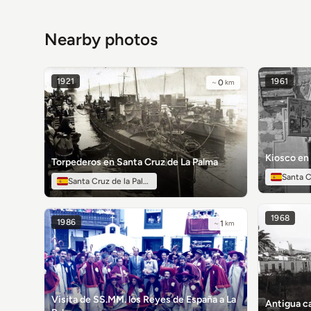
Nearby photos
1921
1961
~
0
km
Kiosco en 
Torpederos en Santa Cruz de La Palma
Santa C
Santa Cruz de la Palma
1968
1986
~
1
km
Visita de SS.MM. los Reyes de España a La
Antigua ca