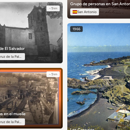
Grupo de personas en San Anto
~
1
km
San Antonio
1966
de El Salvador
ruz de la Palma
~
1
km
s en el muelle
ruz de la Palma
Los Cancajos