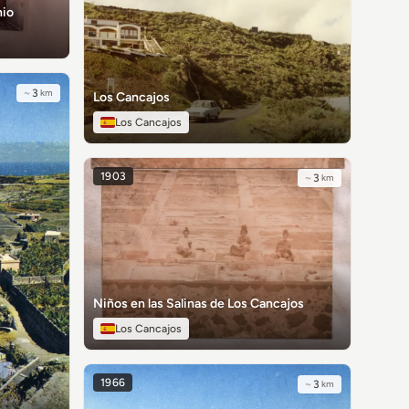
nio
~
3
km
Los Cancajos
Los Cancajos
1903
~
3
km
Niños en las Salinas de Los Cancajos
Los Cancajos
1966
~
3
km