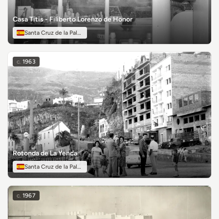
Casa Titis - Filiberto Lorenzo de Honor
Santa Cruz de la Palma
c.
1963
Rotonda de La Yenca.
Santa Cruz de la Palma
c.
1967