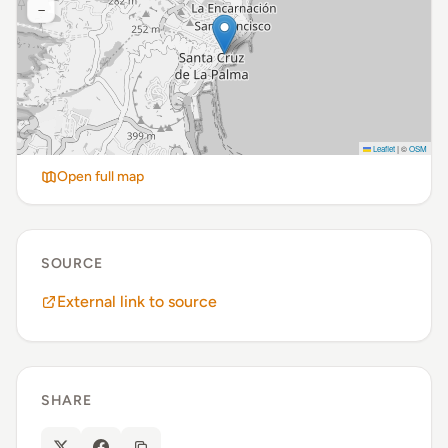
−
Leaflet
|
©
OSM
Open full map
SOURCE
External link to source
SHARE