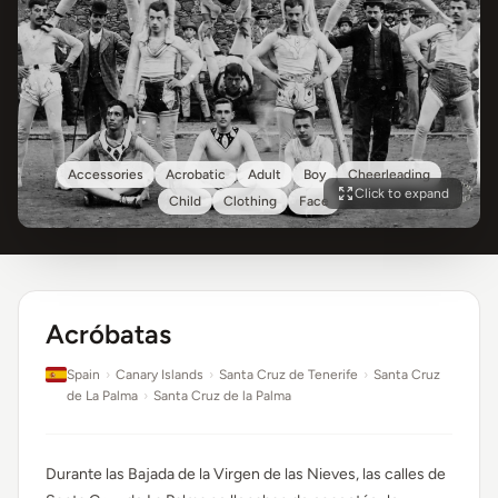
Accessories
Acrobatic
Adult
Boy
Cheerleading
Click to expand
Child
Clothing
Face
Acróbatas
Spain
›
Canary Islands
›
Santa Cruz de Tenerife
›
Santa Cruz
de La Palma
›
Santa Cruz de la Palma
Durante las Bajada de la Virgen de las Nieves, las calles de