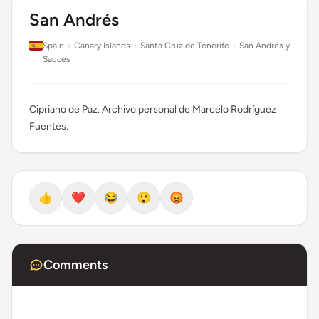
San Andrés
Spain
›
Canary Islands
›
Santa Cruz de Tenerife
›
San Andrés y
Sauces
Cipriano de Paz. Archivo personal de Marcelo Rodríguez
Fuentes.
👍
❤️
😂
😲
😡
Comments