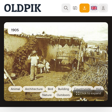
1905
Animal
Architecture
Bird
Building
Countryside
Hut
Click to expand
Nature
Outdoors