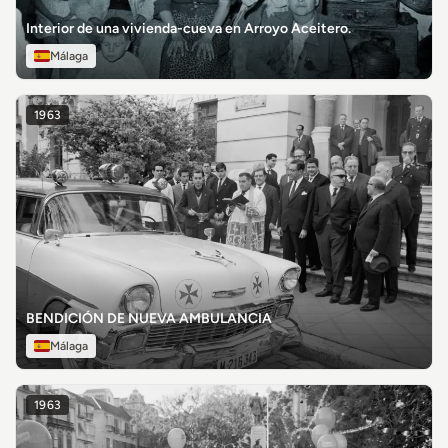
Interior de una vivienda-cueva en Arroyo Aceitero.
Málaga
1963
BENDICIÓN DE NUEVA AMBULANCIA
Málaga
1963