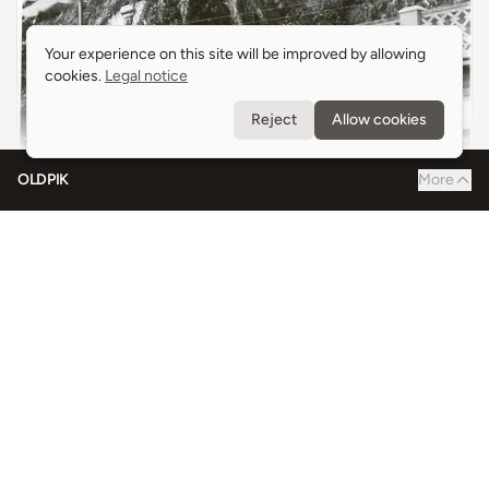
Your experience on this site will be improved by allowing
Your experience on this site will be improved by allowing
cookies.
cookies.
Legal notice
Legal notice
Reject
Reject
Allow cookies
Allow cookies
OLDPIK
More