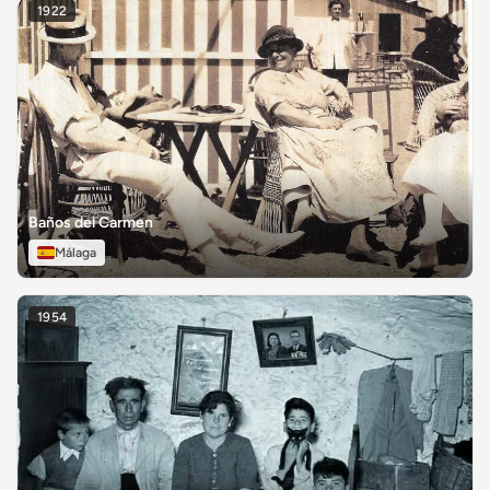
1922
Baños del Carmen
Málaga
1954