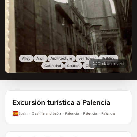
Alley
Arch
Architecture
Bell Tower
Building
Click to expand
Cathedral
Church
City
Excursión turística a Palencia
Spain
›
Castille and León
›
Palencia
›
Palencia
›
Palencia