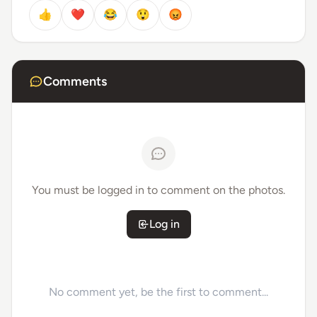
👍
❤️
😂
😲
😡
Comments
You must be logged in to comment on the photos.
Log in
No comment yet, be the first to comment...