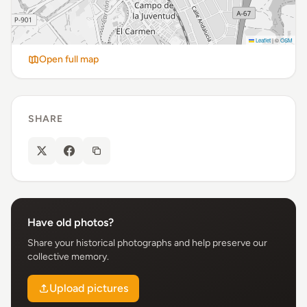
Leaflet
|
©
OSM
Open full map
SHARE
Have old photos?
Share your historical photographs and help preserve our
collective memory.
Upload pictures