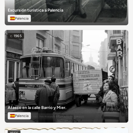
Excursión turística a Palencia
Palencia
c.
1965
Atasco en la calle Barrio y Mier.
Palencia