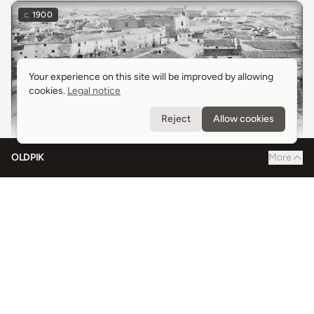
c.
1900
Your experience on this site will be improved by allowing
Your experience on this site will be improved by allowing
cookies.
cookies.
Legal notice
Legal notice
Reject
Reject
Allow cookies
Allow cookies
OLDPIK
More
La Palencia del Ayer
Palencia
1969