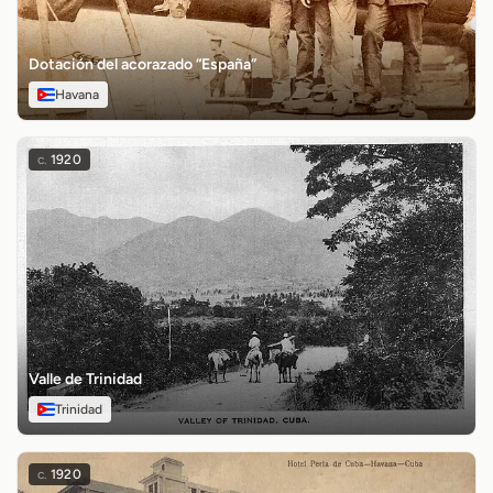
Dotación del acorazado “España”
Havana
c.
1920
Valle de Trinidad
Trinidad
c.
1920