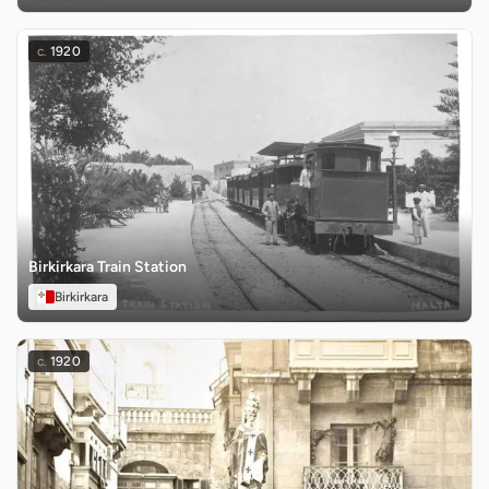
c.
1920
Birkirkara Train Station
Birkirkara
c.
1920