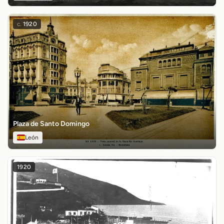
c.
1920
Plaza de Santo Domingo
León
1920