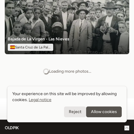
Bajada de La Virgen - Las Nieves
Santa Cruz de La Palma
Loading more photos...
Your experience on this site will be improved by allowing
Your experience on this site will be improved by allowing
cookies.
cookies.
Legal notice
Legal notice
Reject
Reject
Allow cookies
Allow cookies
OLDPIK