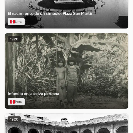
El nacimiento de un símbolo: Plaza San Martín
Lima
1920
Infancia en la selva peruana
Peru
1920