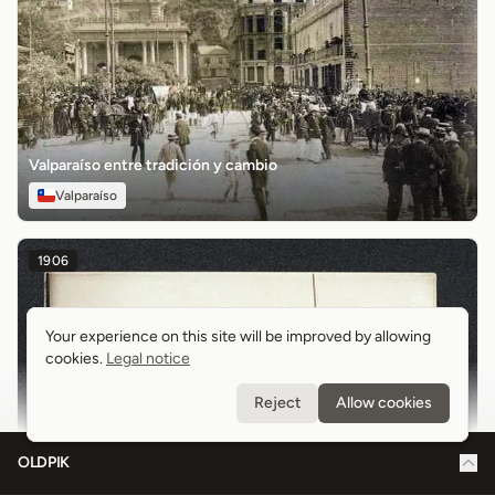
Valparaíso entre tradición y cambio
Valparaíso
1906
Your experience on this site will be improved by allowing
Your experience on this site will be improved by allowing
cookies.
cookies.
Legal notice
Legal notice
Reject
Reject
Allow cookies
Allow cookies
OLDPIK