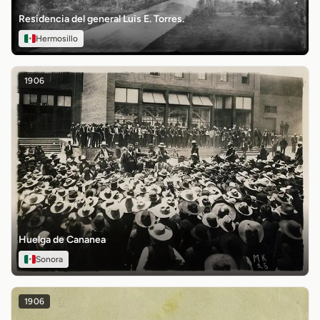
Residencia del general Luis E. Torres.
Hermosillo
1906
Huelga de Cananea
Sonora
1906