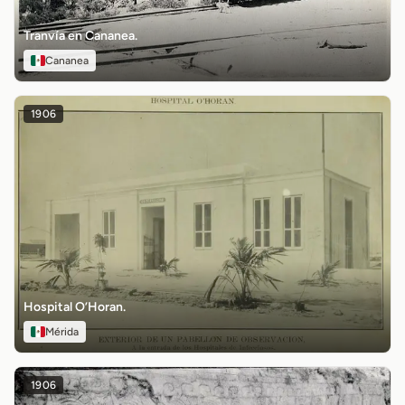
Tranvía en Cananea.
Cananea
1906
Hospital O’Horan.
Mérida
1906