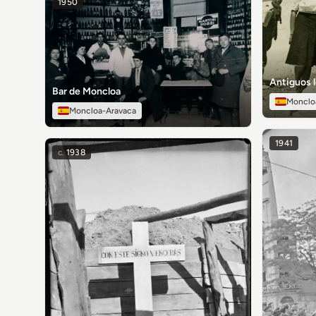
1950
Antiguos l
Bar de Moncloa
Monclo
Moncloa-Aravaca
1941
c.
1938