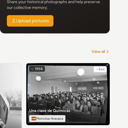
Share your historical photographs and help preserve
our collective memory.
Upload pictures
View all
c.
1958
~
1
km
Una clase de Químicas
Moncloa-Aravaca