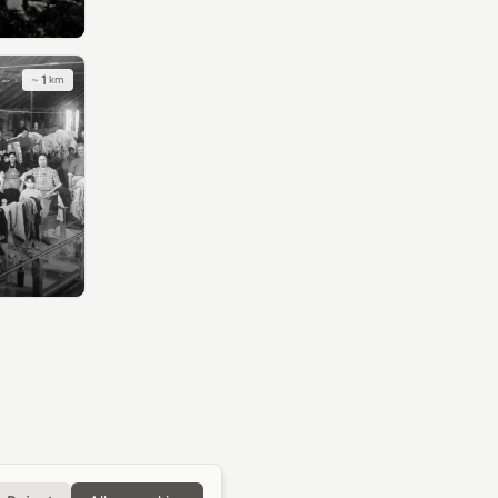
~
1
km