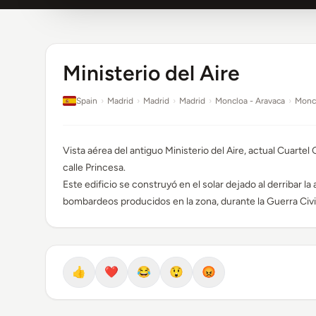
Ministerio del Aire
Spain
›
Madrid
›
Madrid
›
Madrid
›
Moncloa - Aravaca
›
Monc
Vista aérea del antiguo Ministerio del Aire, actual Cuartel G
calle Princesa.
Este edificio se construyó en el solar dejado al derribar 
bombardeos producidos en la zona, durante la Guerra Civil
👍
❤️
😂
😲
😡