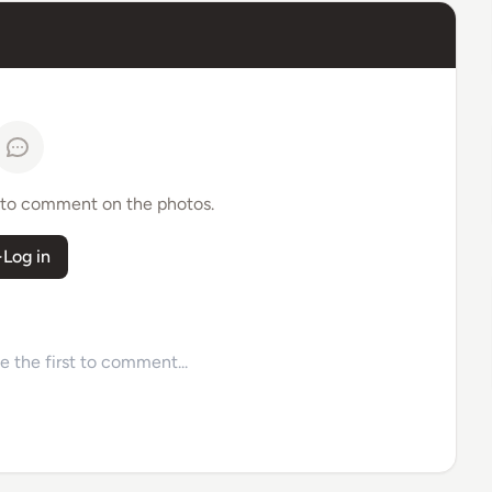
 to comment on the photos.
Log in
 the first to comment...