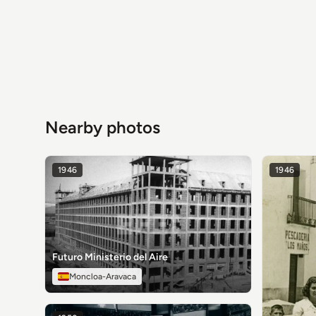
Nearby photos
1946
1946
Futuro Ministerio del Aire
Moncloa-Aravaca