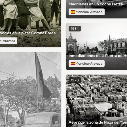
Madrileñas en un coche Isetta
Moncloa-Aravaca
1934
ocales en la plaza Corona Boreal
a-Aravaca
Inmediaciones de la Puerta de H
Moncloa-Aravaca
1970
Aérea de la zona de Plaza de Mon