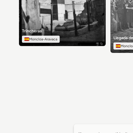
Trincheras
Llegada de
Moncloa-Aravaca
Monclo