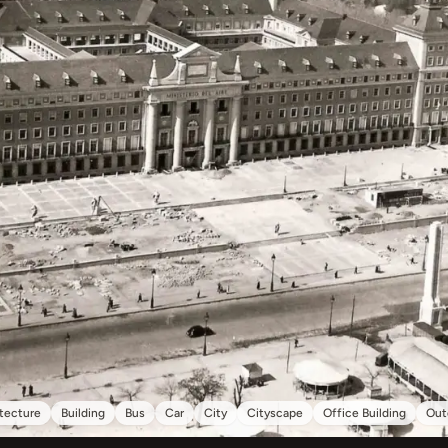
tecture
Building
Bus
Car
City
Cityscape
Office Building
Out