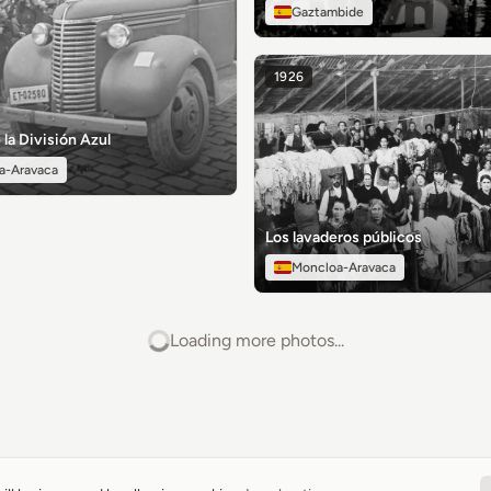
Gaztambide
1926
 la División Azul
a-Aravaca
Los lavaderos públicos
Moncloa-Aravaca
Loading more photos...