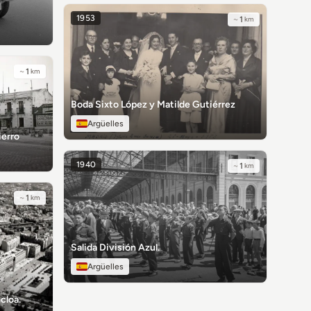
1953
~
1
km
~
1
km
Boda Sixto López y Matilde Gutiérrez
Argüelles
ierro
1940
~
1
km
~
1
km
Salida División Azul.
Argüelles
cloa.