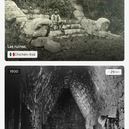
Las ruinas.
Chichén-Itzá
1900
~
29
km