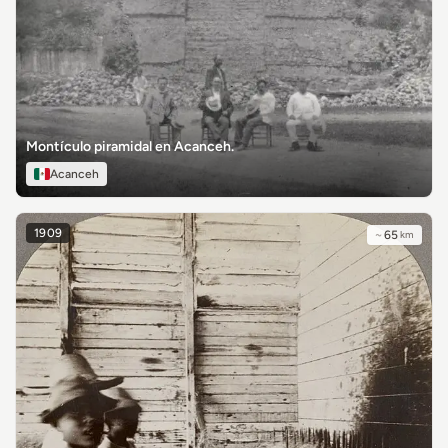
Montículo piramidal en Acanceh.
Acanceh
1909
~
65
km