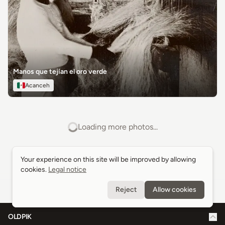
Manos que tejían el oro verde
Acanceh
Loading more photos...
Your experience on this site will be improved by allowing
Your experience on this site will be improved by allowing
cookies.
cookies.
Legal notice
Legal notice
Reject
Reject
Allow cookies
Allow cookies
OLDPIK