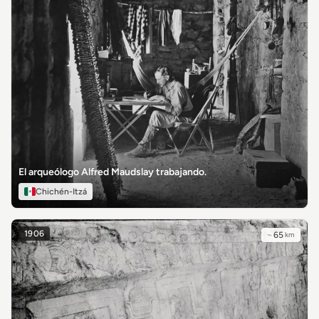
El arqueólogo Alfred Maudslay trabajando.
Chichén-Itzá
1906
~
65
km