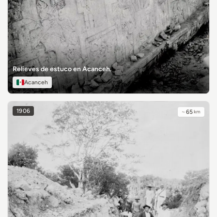
Relieves de estuco en Acanceh.
Acanceh
1906
~
65
km