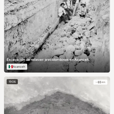
Excavación de relieves precolombinos en Acanceh.
Acanceh
1906
~
65
km