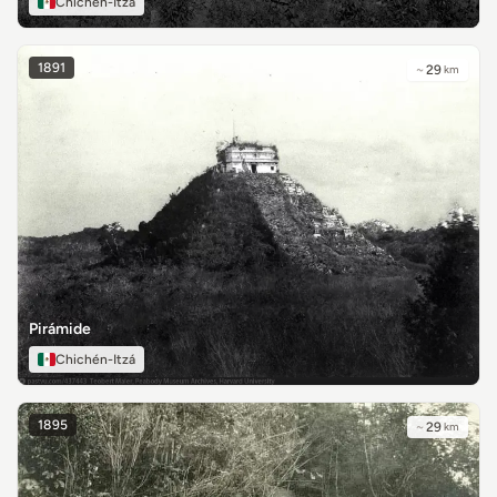
Chichén-Itzá
1891
~
29
km
Pirámide
Chichén-Itzá
1895
~
29
km